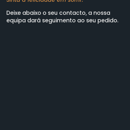
Deixe abaixo o seu contacto, a nossa
equipa dará seguimento ao seu pedido.
ONDE ESTAMOS:
Av. da Liberdade 156, Sala 5 e 6
4715-037 Braga
»
COMO CHEGAR
CONTACTE-NOS: