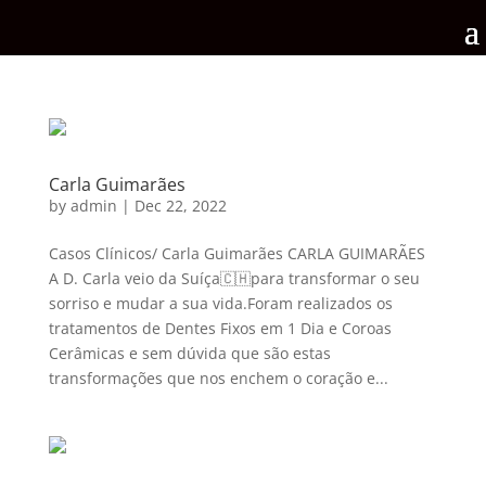
Carla Guimarães
by
admin
|
Dec 22, 2022
Casos Clínicos/ Carla Guimarães CARLA GUIMARÃES
A D. Carla veio da Suíça🇨🇭para transformar o seu
sorriso e mudar a sua vida.Foram realizados os
tratamentos de Dentes Fixos em 1 Dia e Coroas
Cerâmicas e sem dúvida que são estas
transformações que nos enchem o coração e...