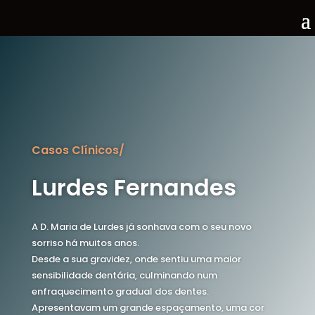
Casos Clínicos/
Lurdes Fernandes
A D. Maria de Lurdes já sonhava com o seu novo
sorriso há muitos anos.
Desde a sua gravidez, onde sentiu uma maior
sensibilidade dentária, culminando num
enfraquecimento gradual dos dentes.
Apresentavam um grande espaçamento, uma cor