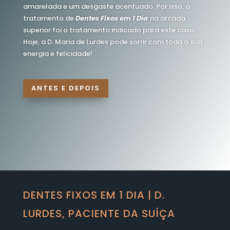
amarelada e um desgaste acentuado. Por isso, o
tratamento de
Dentes Fixos em 1 Dia
na arcada
superior foi o tratamento indicado para este caso.
Hoje, a D. Maria de Lurdes pode sorrir com toda a sua
energia e felicidade!
ANTES E DEPOIS
DENTES FIXOS EM 1 DIA | D.
LURDES, PACIENTE DA SUÍÇA