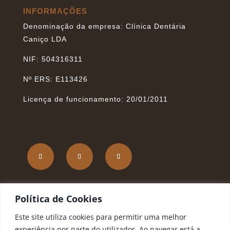
INFORMAÇÕES
Denominação da empresa: Clínica Dentária
Caniço LDA
NIF: 504316311
Nº ERS: E113426
Licença de funcionamento: 20/01/2011
Política de Privacidade
|
Termos e Condições | IA
Política de Cookies
nas PME
Este site utiliza cookies para permitir uma melhor
experiência por parte do utilizador. Ao navegar está a