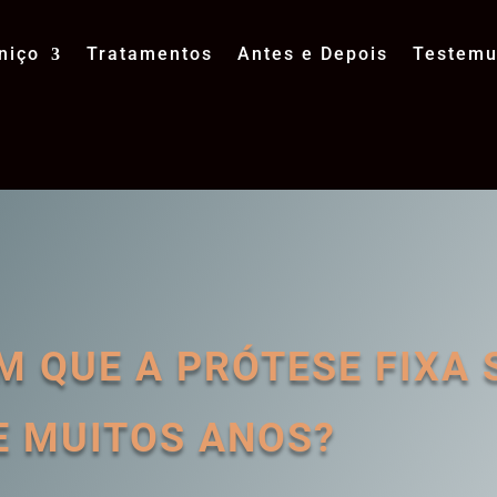
niço
Tratamentos
Antes e Depois
Testem
 QUE A PRÓTESE FIXA 
E MUITOS ANOS?