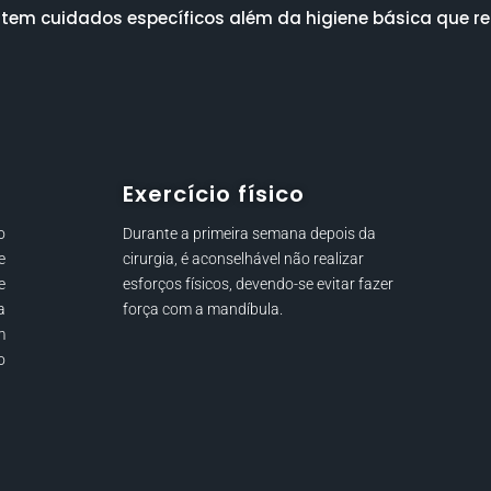
istem cuidados específicos além da higiene básica que
Exercício físico
o
Durante a primeira semana depois da
e
cirurgia, é aconselhável não realizar
e
esforços físicos, devendo-se evitar fazer
a
força com a mandíbula.
m
o