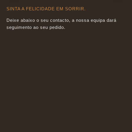
SINTA A FELICIDADE EM SORRIR.
Deixe abaixo o seu contacto, a nossa equipa dará
seguimento ao seu pedido.
ONDE ESTAMOS:
Av. da Liberdade 156, Sala 5 e 6
4715-037 Braga
»
COMO CHEGAR