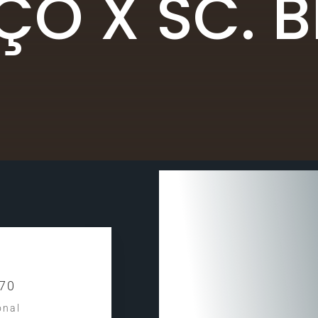
ÇO X SC. 
470
onal