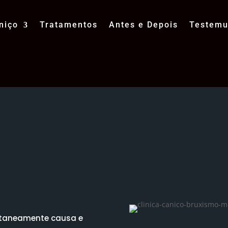
niço
Tratamentos
Antes e Depois
Testem
– O que é? Porq
ltaneamente causa e