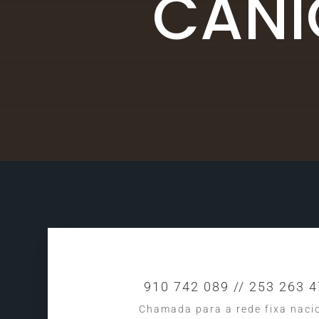
CANI
910 742 089 // 253 263 
Chamada para a rede fixa naci