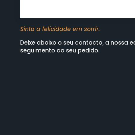
Sinta a felicidade em sorrir.
Deixe abaixo o seu contacto, a nossa e
seguimento ao seu pedido.
CO
ONDE ESTAMOS:
Av. da Liberdade 156, Sala 5
e 6
Cha