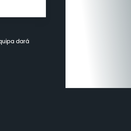
quipa dará
NTACTE-NOS:
INFORMAÇÕES
NIF: 504316311
mada para a rede fixa